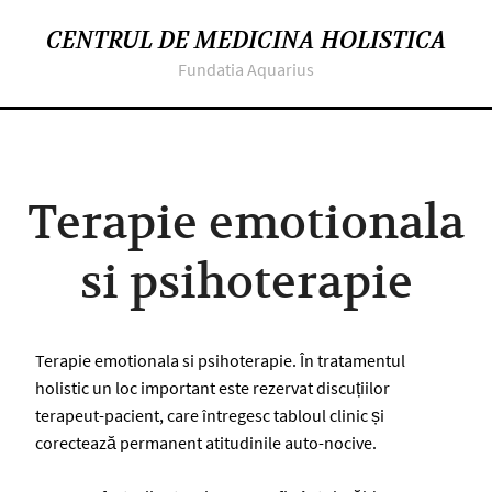
Skip
CENTRUL DE MEDICINA HOLISTICA
to
content
Fundatia Aquarius
Terapie emotionala
si psihoterapie
Terapie emotionala si psihoterapie. În tratamentul
holistic un loc important este rezervat discuțiilor
terapeut-pacient, care întregesc tabloul clinic și
corectează permanent atitudinile auto-nocive.