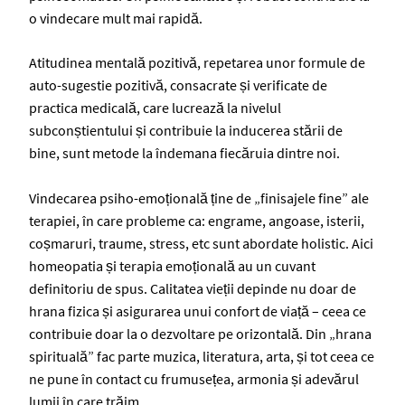
o vindecare mult mai rapidă.
Atitudinea mentală pozitivă, repetarea unor formule de
auto-sugestie pozitivă, consacrate și verificate de
practica medicală, care lucrează la nivelul
subconștientului și contribuie la inducerea stării de
bine, sunt metode la îndemana fiecăruia dintre noi.
Vindecarea psiho-emoțională ține de „finisajele fine” ale
terapiei, în care probleme ca: engrame, angoase, isterii,
coșmaruri, traume, stress, etc sunt abordate holistic. Aici
homeopatia și terapia emoțională au un cuvant
definitoriu de spus. Calitatea vieții depinde nu doar de
hrana fizica și asigurarea unui confort de viață – ceea ce
contribuie doar la o dezvoltare pe orizontală. Din „hrana
spirituală” fac parte muzica, literatura, arta, și tot ceea ce
ne pune în contact cu frumusețea, armonia și adevărul
lumii în care trăim.