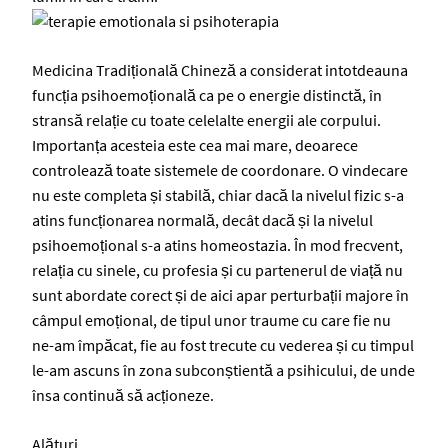
Medicina Tradițională Chineză a considerat intotdeauna
funcția psihoemoțională ca pe o energie distinctă, în
stransă relație cu toate celelalte energii ale corpului.
Importanța acesteia este cea mai mare, deoarece
controlează toate sistemele de coordonare. O vindecare
nu este completa și stabilă, chiar dacă la nivelul fizic s-a
atins funcționarea normală, decât dacă și la nivelul
psihoemoțional s-a atins homeostazia. În mod frecvent,
relația cu sinele, cu profesia și cu partenerul de viață nu
sunt abordate corect și de aici apar perturbații majore în
câmpul emoțional, de tipul unor traume cu care fie nu
ne-am împăcat, fie au fost trecute cu vederea și cu timpul
le-am ascuns în zona subconștientă a psihicului, de unde
însa continuă să acționeze.
Alături