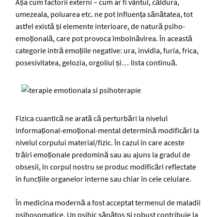
Așa cum factorii externi – cum ar fi vântul, căldura,
umezeala, poluarea etc. ne pot influența sănătatea, tot
astfel există și elemente interioare, de natură psiho-
emoțională, care pot provoca îmbolnăvirea. În această
categorie intră emoțiile negative: ura, invidia, furia, frica,
posesivitatea, gelozia, orgoliul și… lista continuă.
Fizica cuantică ne arată că perturbări la nivelul
informațional-emoțional-mental determină modificări la
nivelul corpului material/fizic. În cazul în care aceste
trăiri emoționale predomină sau au ajuns la gradul de
obsesii, în corpul nostru se produc modificări reflectate
în funcțiile organelor interne sau chiar în cele celulare.
În medicina modernă a fost acceptat termenul de maladii
psihosomatice. Un psihic sănătos și robust contribuie la